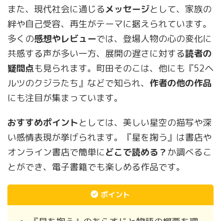
また、現代社会に通じる
メッセージ
として、家族の
絆や自己受容、再生がテーマに据えられています。
多くの
感想やレビュー
では、登場人物の心の変化に
共感する声が多い一方、展開の遅さに対する
読者の
疑問点
も見られます。町田そのこは、他にも『52ヘ
ルツのクジラたち』などで知られ、
作者の他の作品
にも注目が集まっています。
おすすめポイント
としては、美しい星空の描写や深
い感情表現が挙げられます。『星を掬う』は書店や
オンライン書店で簡単に
どこで読める？
か調べるこ
とができ、電子書籍でも楽しめる作品です。
ポイント