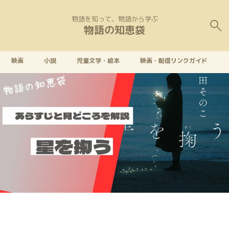
物語を知って、物語から学ぶ
物語の知恵袋
映画
小説
児童文学・絵本
映画・配信リンクガイド