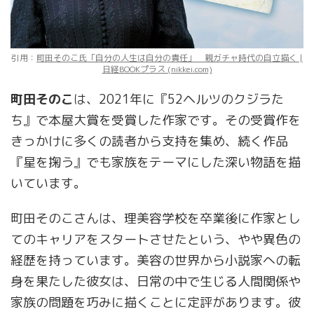
引用：
町田そのこ氏「自分の人生は自分の責任」 親ガチャ時代の自立描く |
日経BOOKプラス (nikkei.com)
町田そのこ
は、2021年に『52ヘルツのクジラた
ち』で本屋大賞を受賞した作家です。その受賞作を
きっかけに多くの読者から支持を集め、続く作品
『星を掬う』でも家族をテーマにした深い物語を描
いています。
町田そのこさんは、理美容学校を卒業後に作家とし
てのキャリアをスタートさせたという、やや異色の
経歴を持っています。美容の世界から小説家への転
身を果たした彼女は、日常の中で生じる人間関係や
家族の問題を巧みに描くことに定評があります。彼