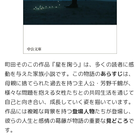
町田そのこの作品『星を掬う』は、多くの読者に感
動を与えた家族小説です。この物語の
あらすじ
は、
母親に捨てられた過去を持つ主人公・芳野千鶴が、
様々な問題を抱える女性たちとの共同生活を通じて
自己と向き合い、成長していく姿を描いています。
作品には複雑な背景を持つ
登場人物
たちが登場し、
彼らの人生と感情の葛藤が物語の重要な
見どころ
で
す。