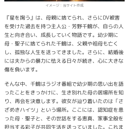
イメージ：当サイト作成
『星を掬う』は、母親に捨てられ、さらにDV被害
を受けた過去を持つ主人公・芳野千鶴が、自らの人
生と向き合い、成長していく物語です。幼少期に
母・聖子に捨てられた千鶴は、父親や祖母も亡く
し、孤独な人生を送ってきました。さらに、結婚後
には夫からの暴力に怯える日々が続き、心に大きな
傷を負います。
そんな中、千鶴はラジオ番組で幼少期の思い出を語
ったことをきっかけに、生き別れた母の居場所を知
り、再会を決意します。彼女が辿り着いたのは「さ
ざめきハイツ」という場所。ここには、認知症を患
った母・聖子と、その世話をする恵真、家事全般を
担当する彩子が共同生活を送っていました。これま