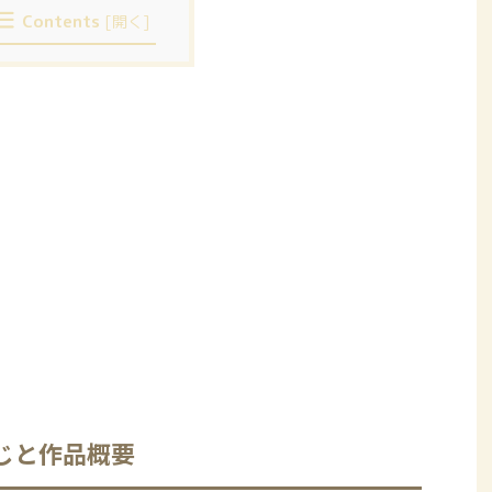
Contents
[
開く
]
じと作品概要