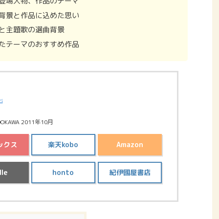
登場人物、作品のテーマ
背景と作品に込めた思い
と主題歌の選曲背景
たテーマのおすすめ作品
バ
OKAWA 2011年10月
ックス
楽天kobo
Amazon
dle
honto
紀伊國屋書店