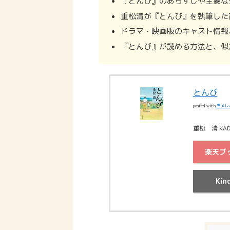
『とんび』のあらすじや主要な
重松清が『とんび』を執筆した
ドラマ・映画版のキャスト情報
『とんび』が読める方法と、似
とんび
posted with
ヨメレ
重松 清 KAD
楽天ブ
Kin