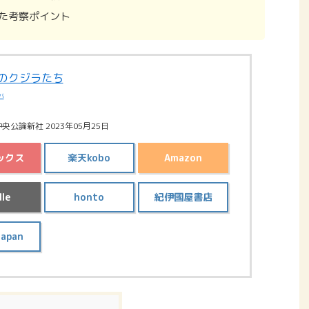
た考察ポイント
ツのクジラたち
バ
央公論新社 2023年05月25日
ックス
楽天kobo
Amazon
dle
honto
紀伊國屋書店
japan