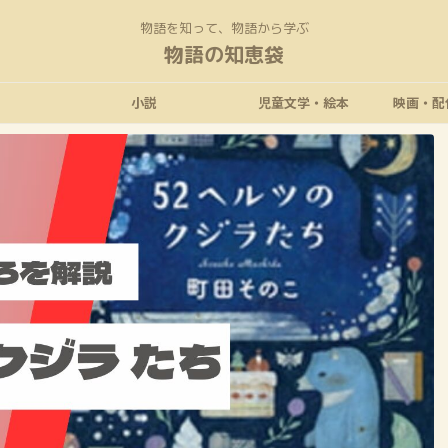
物語を知って、物語から学ぶ
物語の知恵袋
小説
児童文学・絵本
映画・配