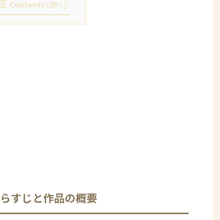
Contents
[
開く
]
あらすじと作品の概要