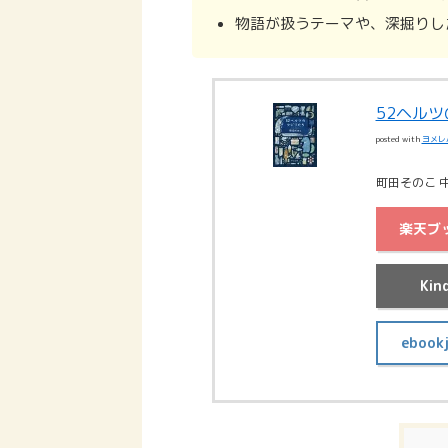
物語が扱うテーマや、深掘りし
52ヘル
posted with
ヨメレ
町田そのこ 中
楽天ブ
Kin
ebook