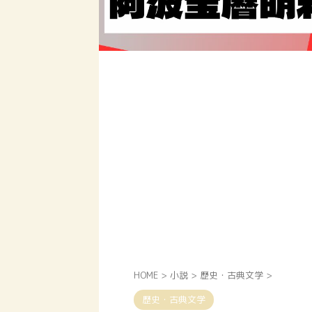
HOME
>
小説
>
歴史・古典文学
>
歴史・古典文学