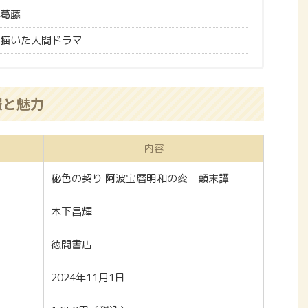
葛藤
描いた人間ドラマ
報と魅力
内容
秘色の契り 阿波宝暦明和の変 顛末譚
木下昌輝
徳間書店
2024年11月1日