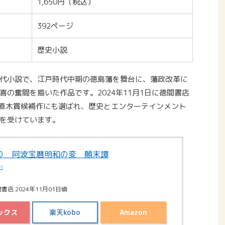
1,650円（税込）
392ページ
歴史小説
代小説で、江戸時代中期の徳島藩を舞台に、藩政改革に
の奮闘を描いた作品です。2024年11月1日に徳間書店
回直木賞候補作にも選ばれ、歴史とエンターテインメント
を受けています。
り 阿波宝暦明和の変 顛末譚
バ
書店 2024年11月01日頃
ックス
楽天kobo
Amazon