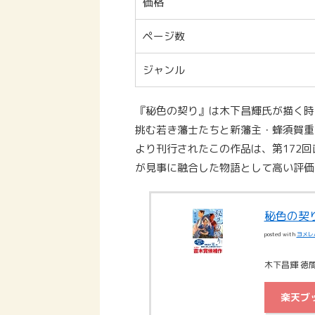
価格
ページ数
ジャンル
『秘色の契り』は木下昌輝氏が描く時
挑む若き藩士たちと新藩主・蜂須賀重喜
より刊行されたこの作品は、第172
が見事に融合した物語として高い評価
秘色の契
posted with
ヨメレ
木下昌輝 徳間
楽天ブ