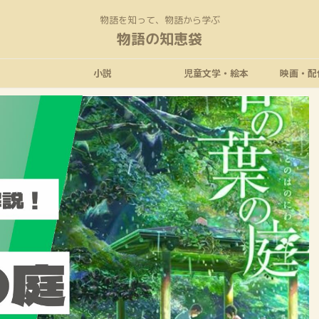
物語を知って、物語から学ぶ
物語の知恵袋
小説
児童文学・絵本
映画・配