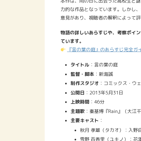
本作は、雨の日に出会った高校生と謎
力的な作品となっています。しかし、
意見があり、視聴者の解釈によって評
物語の詳しいあらすじや、考察ポイン
ています。
『言の葉の庭』のあらすじ完全ガ
タイトル
：言の葉の庭
監督・脚本
：新海誠
制作スタジオ
：コミックス・ウ
公開日
：2013年5月31日
上映時間
：46分
主題歌
：秦基博『Rain』（大江
主要キャスト
：
秋月 孝雄（タカオ）：入野
雪野 百香里（ユキノ）：花