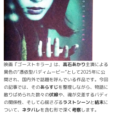
映画『ゴーストキラー』は、
高石あかり
主演による
異色の“憑依型バディムービー”として2025年に公
開され、国内外で話題を呼んでいる作品です。今回
の記事では、その
あらすじ
を整理しながら、物語に
散りばめられた数々の
伏線
や、魂が交差するバディ
の関係性、そして心揺さぶる
ラストシーン
と
結末
に
ついて、
ネタバレ
を含む形で深く
考察
します。