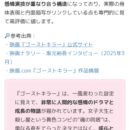
感情演技が重なり合う構造
になっており、実際の身
体表現と内面描写がリンクしている点も専門的に見
て高評価に値します。
参考出典：
・
映画『ゴーストキラー』公式サイト
・
映画ナタリー - 阪元裕吾インタビュー（2025年3
月）
・
映画.com『ゴーストキラー』作品情報
『ゴーストキラー』は、一風変わった設定
に見えて、
非常に人間的な感情のドラマと
成長の物語
が描かれています。女子大生と
殺し屋という異色コンビの“魂の同居”は、
単なる奇をてらったネタではなく、
成仏と