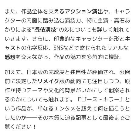
また、作品全体を支える
アクション演出
や、キャラ
クターの内面に踏み込む演技力、特に主演・高石あ
かりによる“
憑依演技
”の妙についても詳しく触れて
いきます。さらに、印象的なキャラクター造形と
キ
ャスト
の化学反応、SNSなどで寄せられたリアルな
感想
を交えながら、作品の魅力を多角的に検証。
加えて、日本版の完成度と独自性が評価され、公開
前に決定した
リメイク
版の動向にも注目しつつ、原
作が持つテーマや文化的背景がいかにして翻案され
るのかについても触れます。『ゴーストキラー』と
いう作品が、単なるエンタメを超えて何を描こうと
したのか――その本質に迫る記事として最後までご
覧ください！