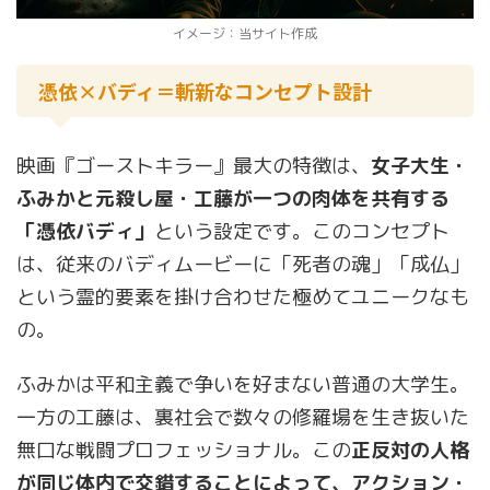
イメージ：当サイト作成
憑依×バディ＝斬新なコンセプト設計
映画『ゴーストキラー』最大の特徴は、
女子大生・
ふみかと元殺し屋・工藤が一つの肉体を共有する
「憑依バディ」
という設定です。このコンセプト
は、従来のバディムービーに「死者の魂」「成仏」
という霊的要素を掛け合わせた極めてユニークなも
の。
ふみかは平和主義で争いを好まない普通の大学生。
一方の工藤は、裏社会で数々の修羅場を生き抜いた
無口な戦闘プロフェッショナル。この
正反対の人格
が同じ体内で交錯することによって、アクション・