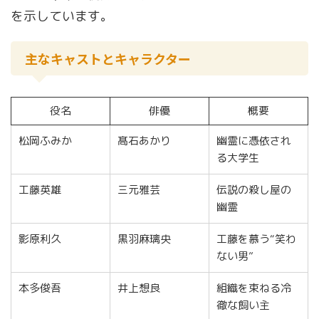
を示しています。
主なキャストとキャラクター
役名
俳優
概要
松岡ふみか
髙石あかり
幽霊に憑依され
る大学生
工藤英雄
三元雅芸
伝説の殺し屋の
幽霊
影原利久
黒羽麻璃央
工藤を慕う“笑わ
ない男”
本多俊吾
井上想良
組織を束ねる冷
徹な飼い主