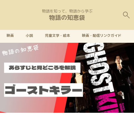
物語を知って、物語から学ぶ
物語の知恵袋
映画
小説
児童文学・絵本
映画・配信リンクガイド