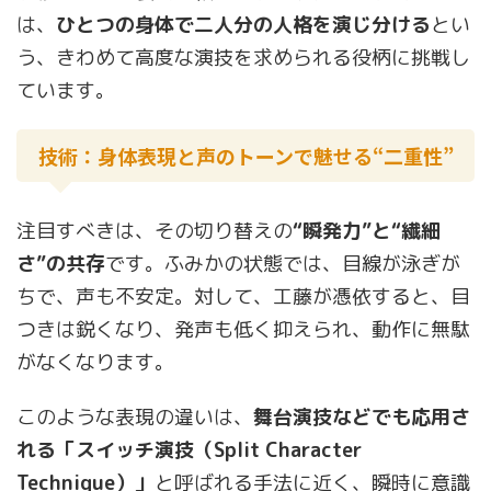
は、
ひとつの身体で二人分の人格を演じ分ける
とい
う、きわめて高度な演技を求められる役柄に挑戦し
ています。
技術：身体表現と声のトーンで魅せる“二重性”
注目すべきは、その切り替えの
“瞬発力”と“繊細
さ”の共存
です。ふみかの状態では、目線が泳ぎが
ちで、声も不安定。対して、工藤が憑依すると、目
つきは鋭くなり、発声も低く抑えられ、動作に無駄
がなくなります。
このような表現の違いは、
舞台演技などでも応用さ
れる「スイッチ演技（Split Character
Technique）」
と呼ばれる手法に近く、瞬時に意識