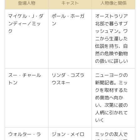
登場人物
キャスト
人物像と関係
マイケル・J・ダ
ポール・ホーガ
オーストラリア
ンディー／ミッ
ン
北部で暮らすブ
ク
ッシュマン。ワ
ニから生還した
伝説を持ち、自
然の危険や動物
の扱いに詳しい
スー・チャール
リンダ・コズラ
ニューヨークの
トン
ウスキー
新聞記者。ミッ
クを取材するた
め奥地へ向か
い、次第に彼の
人柄に引かれて
いく
ウォルター・ラ
ジョン・メイロ
ミックの友人で