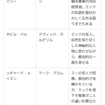
イリー
ン
観光事業の共同
経営者。ミック
の伝説を面白お
かしく広める語
り手でもある
ネビル・ベル
デヴィッド・ガ
ミックの友人。
ルピリル
自然を知り尽く
した神秘的な人
物と思わせなが
ら、都会的な一
面も見せる
リチャード・メ
マーク・ブラム
スーの恋人で同
イスン
僚。都会的で洗
練されている
が、ミックを見
下す態度が二人
の違いを際立た