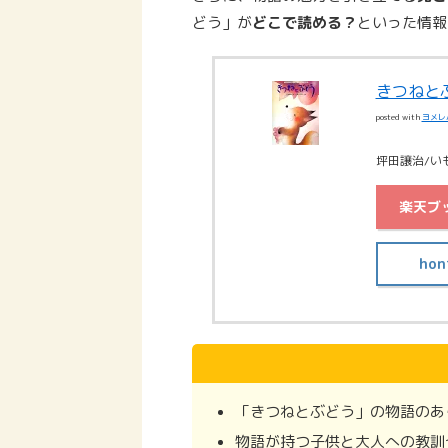
どう」が
どこで読める？
といった情報
きつねと
posted with
ヨメレ
坪田譲治/いも
楽天ブ
hon
「きつねとぶどう」の物語のあ
物語が持つ子供と大人への教訓