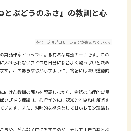
ねとぶどうのふさ』の教訓と心
本ページはプロモーションが含まれています
の寓話作家イソップによる有名な寓話の一つです。この
に入れられないブドウを自分に都合よく酸っぱいと決め
ます。この
あらすじ
が示すように、物語には深い
道徳
的
に向けた教訓
の両方を解説しながら、物語の心理的背景
ぱいブドウ理論
は、心理学的には認知的不協和を解消す
ています。また、対照的な概念として
甘いレモン理論
も
ころ
や、どんな子供におすすめか、そして「きつねとぶ