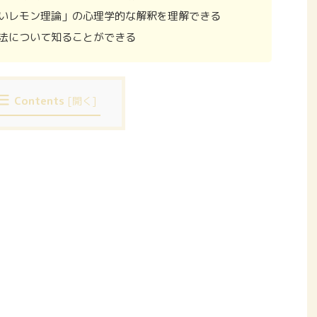
いレモン理論」の心理学的な解釈を理解できる
法について知ることができる
Contents
[
開く
]