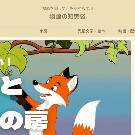
物語を知って、物語から学ぶ
物語の知恵袋
小説
児童文学・絵本
映画・配