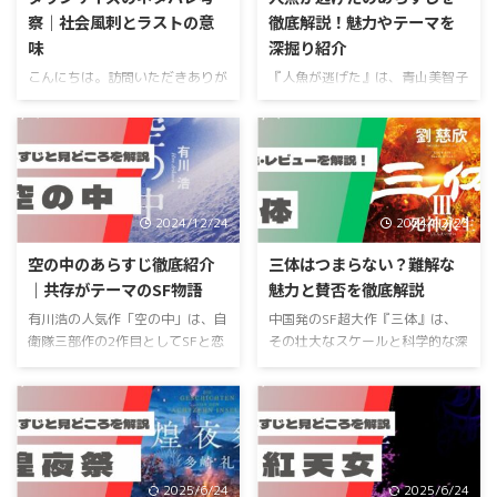
察｜社会風刺とラストの意
徹底解説！魅力やテーマを
味
深掘り紹介
こんにちは。訪問いただきありが
『人魚が逃げた』は、青山美智子
とうございます。物語の知恵袋、
が描く現実とファンタジーが交錯
運営者の「ふくろう」です。 映
した連作短編集です。銀座の歩行
画『ダウンサイズ』は、人間が約
者天国を舞台に、SNSで拡散され
13センチまで小さくなるという
た「人魚が逃げた」という謎めい
ユニークな設定から、気軽に楽し
た一言をきっかけに、さまざまな
めるSFコメディを想像した方も
登場人物が織りなすストーリーが
2024/12/24
2024/12/23
多いのではないでしょうか。とこ
展開します。各章で描かれるの
ろが物語は、妻オードリーの離脱
は、人間関係のすれ違いや自己葛
空の中のあらすじ徹底紹介
三体はつまらない？難解な
やノク・ランとの出会いをきっか
藤、そして成長の過程。それぞれ
｜共存がテーマのSF物語
魅力と賛否を徹底解説
けに、格差社会や環境問題、人間
が抱える問題を乗り越える姿が丁
有川浩の人気作「空の中」は、自
中国発のSF超大作『三体』は、
にとって本当の幸せとは何かを描
寧に描かれており、読者に深い共
衛隊三部作の2作目としてSFと恋
その壮大なスケールと科学的な深
く社会派ドラマへ変化していきま
感と感動を与えます。本記事で
愛が融合した独特の世界観を描
みで多くの読者を魅了してきまし
す。 そのため、ダウンサイズの
は、『人魚が逃げた』のあらすじ
き、多くの読者から高い評価を受
たが、一方で「つまらない」とい
ネタバレやあらすじを調べても、
を中心に、作品の魅力や見どころ
けています。本記事では、「空の
う意見も少なくありません。本記
結末の意味がわかりにくい、ポー
を徹底解説。現代の銀座というリ
中」の基本情報や、作者・有川浩
事では、『三体』の 基本情報 を
ルはなぜシェルターから戻ったの
アルな舞台に童話「人魚姫」のエ
のプロフィールを紹介しつつ、物
紹介しつつ、実際に読んで感じた
...
ッ ...
語を彩る登場人物やあらすじを詳
読んで良かった点 や 読んでイマ
2025/6/24
2025/6/24
しく解説します。また、自衛隊三
イチな点 を詳しく解説します。