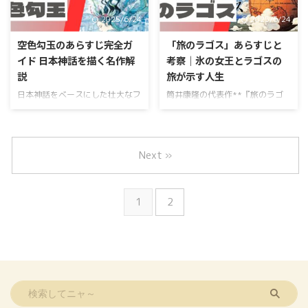
ーズの第2作目として多くの読者
す。この記事では、『塩の街』の
2025/6/24
2025/6/24
に愛されています。ヤマトタケル
基本情報や、作家である作者・有
伝説を基盤に、古代日本を舞台と
川浩の魅力、主要な登場人物たち
空色勾玉のあらすじ完全ガ
「旅のラゴス」あらすじと
した壮大な物語は、登場人物の成
の関係性、さらには物語のあらす
イド 日本神話を描く名作解
考察｜氷の女王とラゴスの
長や葛藤、そして運命を鮮やかに
じと感想を詳しくご紹介します。
説
旅が示す人生
描き出します。そのあらすじは、
また、読者の心に残る名言や、本
巫女である遠子と忌むべき子とさ
作がシリーズでどのような位置付
日本神話をベースにした壮大なフ
筒井康隆の代表作**『旅のラゴ
れた小倶那の複雑な関係を中心
けを持つかについても解説しま
ァンタジー小説『空色勾玉』は、
ス』は、高度な文明が失われた異
に、彼らが織りなす冒険譚 ...
す。特に、多くの読者が「桜庭か
荻原規子のデビュー作であり、和
世界を舞台に、主人公ラゴスが人
っこいい」と絶賛する主人公の見
製ファンタジーの傑作として多く
生そのものを象徴する旅を続ける
どころや、物語の考察ポイントを
の読者に愛され続けています。本
物語です。本記事ではあらすじや
Next »
解説し ...
作は「勾玉シリーズ」の第1作目
作品の基本情報を解説し、氷の女
であり、美しい世界観と深いテー
王やラストでの「デーデに会えた
マ性が特徴です。物語の中心には
のか？」といった謎についても深
1
2
「光と闇」という価値観の対立が
く考察します。さらに、ドネルの
描かれ、主人公の稚羽矢や狭也と
正体や登場人物たちの人生観が反
いった魅力的な登場人物が成長
映された名言**を紹介しなが
し、運命に立ち向かう姿が描かれ
ら、作品に込められたメッセージ
ています。さらに、物語には『古
を読み解いていきます。 一方
事記』をはじめとする日本神話の
で、本作は「つまらない」と感じ
要素が随所に取り入れられ、読者
る意見もあり、その理由や賛否両
を神話の世界へと誘います。 こ
論の感想も取り上げます。また、