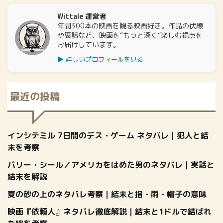
の記事では、『空色勾玉』の基本
アニメ化の噂や真相についても触
情 ...
れつ ...
Wittale 運営者
年間300本の映画を観る映画好き。作品の伏線
や裏話など、映画を“もっと深く”楽しむ視点を
お届けしています。
▶ 詳しいプロフィールを見る
最近の投稿
インシテミル 7日間のデス・ゲーム ネタバレ｜犯人と結
末を考察
バリー・シール／アメリカをはめた男のネタバレ｜実話と
結末を解説
夏の砂の上のネタバレ考察｜結末と指・雨・帽子の意味
映画『依頼人』ネタバレ徹底解説｜結末と1ドルで結ばれ