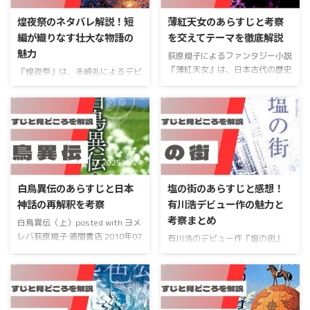
部作全体のテーマや、「空の中」
さらに、口コミやレビューをもと
煌夜祭のネタバレ解説！短
薄紅天女のあらすじと考察
を象徴する宮じいの名言が持つ深
に 賛否の比較 を行い、読者が感
編が織りなす壮大な物語の
を交えてテーマを徹底解説
い意味にも迫ります。さらに、作
じた 疑問点 にも答えます。 『三
魅力
品を読む上でおすすめの方法や、
体』が おすすめな読者層 と おす
荻原規子によるファンタジー小説
読者の感想、物語が問いかける哲
すめしない読者層 を具体的に挙
『薄紅天女』は、日本古代の歴史
『煌夜祭』は、多崎礼によるデビ
学的なテーマについて考察を交え
げることで、どのような人に向い
と伝説を題材に、深い感動を与え
ュー作で、短編が織りなす巧妙な
ながら、共存を描いたこの物語の
ている作品なのかを明らかにしま
る物語です。この作品は「勾玉三
構造と、魔物と人間の交錯する運
魅力を徹底的に掘り下げます。「
す。また、手軽 ...
部作」の最終作として位置づけら
命を描いたダークファンタジーで
...
れ、奈良時代末期から平安時代初
す。この記事では、基本情報から
期の激動の時代を背景に、歴史的
あらすじ、登場人物の紹介に至る
事実と神話的要素を巧みに融合し
まで網羅的に解説します。さら
2025/6/24
2024/12/24
ています。特に、アテルイ伝説や
に、ネタバレを含む深い考察や、
竹芝伝説といった伝承がストーリ
多崎礼という作者の魅力について
白鳥異伝のあらすじと日本
塩の街のあらすじと感想！
ーの重要な柱となり、独自の世界
も詳しく掘り下げていきます。物
神話の再解釈を考察
有川浩デビュー作の魅力と
観を生み出しています。 本記事
語全体のテーマや構造美、伏線の
考察まとめ
では、物語の基本情報や登場人物
白鳥異伝（上）posted with ヨメ
回収の妙を通して、『煌夜祭』が
の関係性を紹介しつつ、詳しいあ
レバ荻原規子 徳間書店 2010年07
読者に与える感動の理由をお届け
有川浩のデビュー作『塩の街』
らすじやネタバレを含めた考察を
月15日頃 楽天ブックス楽天
します。初めて読む方にも、既読
は、終末SFと恋愛要素が融合し
展開します。さらに、感想を交え
koboAmazonKindlehonto 紀伊國
のファンにも楽しんでいただける
た名作です。本作では、謎の現象
ながら、『薄紅天女』が描く壮大
屋書店 『白鳥異伝』は、日本神
内容となっていますので、ぜひ最
「塩害」がもたらす荒廃した世界
...
話をモチーフにした荻原規子のフ
後までご覧ください。 煌夜祭の
を舞台に、主人公たちの愛や希
ァンタジー小説であり、勾玉シリ
魅 ...
望、再生への物語が描かれていま