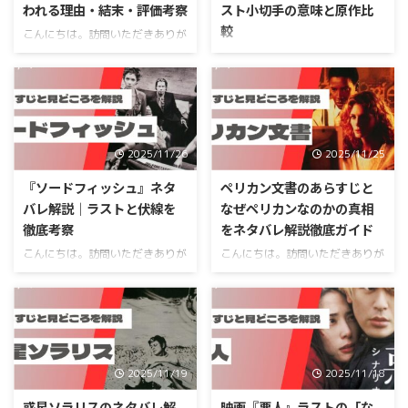
われる理由・結末・評価考察
スト小切手の意味と原作比
較
こんにちは。訪問いただきありが
とうございます。物語の知恵袋、
こんにちは。訪問いただきありが
運営者のふくろうです。 『プー
とうございます。物語の知恵袋、
あくまのくまさん』について検索
運営者のふくろうです。 この記
していると、「ひどい」「駄作」
事では、映画TOKYOタクシーをネ
「グロすぎ」みたいな言葉がたく
タバレでもいいから知りたいあな
さん目に入ってきて、正直ちょっ
たに向けて、あらすじや結末だけ
2025/11/26
2025/11/25
と身構えますよね。あらすじを知
でなく、ラストの小切手の意味や
りたい気持ちと、グロいのは苦手
パリタクシーとの違い、キャスト
『ソードフィッシュ』ネタ
ペリカン文書のあらすじと
かもしれない不安、その両方を抱
や評価、感想までまとめて整理し
バレ解説｜ラストと伏線を
なぜペリカンなのかの真相
えてここに辿り着いた方が多いか
ていきます。TOKYOタクシーのラ
徹底考察
をネタバレ解説徹底ガイド
なと思います。 この記事では、
ストや結末をきちんと押さえたい
プーあくまのくまさんのネタバレ
こんにちは。訪問いただきありが
こんにちは。訪問いただきありが
人もいれば、DVや老後、介護施
あらすじやラスト結末、主要キャ
とうございます。物語の知恵袋、
とうございます。物語の知恵袋、
設という重めのテーマをどう扱っ
ラの関係性、ひどい駄作と言われ
運営者の「ふくろう」です。 こ
運営者のふくろうです。 この記
ているのか気になる人もいますよ
る理由、ミソジニー（女性嫌悪）
の記事は、ソードフィッシュをネ
事では映画「ペリカン文書」のあ
ね。原作パリタクシーとの違いが
っぽい部分の解説、そして続編 ...
タバレできちんと整理したい人
らすじの全体像をできるだけわか
知りたい、TOKYOタクシー考察を
や、「ストーリーは覚えているけ
りやすく整理していきます。ま
読みたい、という声 ...
ど細かいところがあやふや…」と
た、ペリカン文書の映画の基本情
2025/11/19
2025/11/18
いうあなたに向けて書いていま
報やキャスト、ネタバレなしで分
す。ソードフィッシュあらすじを
かる前半のあらすじから、ネタバ
惑星ソラリスのネタバレ解
映画『悪人』ラストの「な