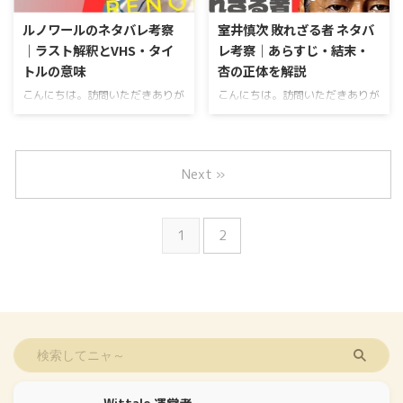
Blackening」として公開されてい
に知りたい、ドッグマンのラスト
るこの作品、日本ではやっと配信
シーンの意味やドッグマンは死ん
ルノワールのネタバレ考察
室井慎次 敗れざる者 ネタバ
が開始されました。ジュンティー
だのかどうか、女装した理由や実
｜ラスト解釈とVHS・タイ
レ考察｜あらすじ・結末・
ンスの夜に起こるデスゲームやボ
話との関係、キリスト的な象徴表
トルの意味
杏の正体を解説
ードゲームの正体、仮面の双子や
現やエヴリンの結末など、気にな
レンジャーの役割、ブラックカー
るポイントがたくさんあり、その
こんにちは。訪問いただきありが
こんにちは。訪問いただきありが
ドや内なる差別といったテーマま
ぶん、どこから整理していいか分
とうございます。物語の知恵袋、
とうございます。物語の知恵袋、
で、気になるポイントがかなり多
かりにくい作品でもあります。
運営者のふくろうです。ルノワー
運営者のふくろうです。 今回の
めです。ブラックニングのラスト
今回の記事では、物語全体のあら
ルのネタバレ考察で検索して来て
記事は「室井慎次 敗れざる者」
や黒幕だけでなく、 ...
すじから、ダグラスの虐 ...
くれたあなたのために、あらすじ
のネタバレ考察です。あらすじや
Next »
やラスト解釈、冒頭のVHSの意
ラストの結末、真犯人の手がか
味、伝言ダイヤルの位置づけまで
り、杏や日向真奈美、青島俊作、
を一気に整理します。カンヌ出品
新城賢太郎の現在、レインボーブ
1
2
作としての評価やキャストの関
リッジと洋梨の符号、時系列やキ
係、岐阜ロケの必然性、タイトル
ャストの位置づけ、続編の生き続
とイレーヌの読み解きもまとめる
ける者に関する伏線まで、モヤっ
ので、モヤっとしたままの疑問が
としがちな論点を一気に整理しま
スッと腑に落ちるはず。結末の余
す。この記事では、ネタバレあり
韻や現実と空想の境界線がどこで
で核心をゆっくり丁寧にほどきつ
入れ替わるのか、1987年前後と
つ、作品の見どころや考察のポイ
いう時代背景が物語に何を足して
ントを自分の言葉で解説していき
いるのかも、ていねいにほどいて
ます。 ・物語の全体構造と時系
...
列 ...