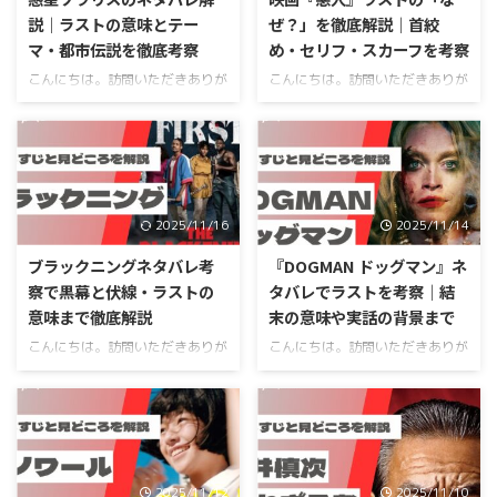
頭からラストまでおさらいしつ
レありの結末、さらに「タイトル
説｜ラストの意味とテー
ぜ？」を徹底解説｜首絞
つ、ソードフィッシュのラストの
がなぜペリカンなのか」「実話や
マ・都市伝説を徹底考察
め・セリフ・スカーフを考察
意味や、ガブリエルはいったい何
モデルはあるのか」といった疑問
者なのかというガブリエル正体の
まで、ひと通り整理しておきたい
こんにちは。訪問いただきありが
こんにちは。訪問いただきありが
疑問、作品全体のテーマを掘るソ
人も多いはずですよね。 物語の
とうございます。物語の知恵袋、
とうございます。物語の知恵袋、
ードフィッシュの考察まで、まと
流れを思い出したい人も、これか
運営者の「ふくろう」です。 こ
運営者のふくろうです。 この記
めて一気に押さえていきますね。
ら初めて観るのでネタバレの線引
の記事にたどり着いたあなたは、
事では、映画『悪人』のラストは
公開から時間が経っている作品な
きを知りたい人も、タイトルの意
惑星ソラリスの解説やネタバレあ
なぜあの結末になったのかモヤモ
ので ...
味 ...
らすじ、ラストの意味やラストシ
ヤしているあなたと一緒に、灯台
ーンの考察、さらにタルコフスキ
のシーンを少しずつほどいていき
2025/11/16
2025/11/14
ー版映画としての特徴や惑星ソラ
ます。悪人ラストはなぜ首を絞め
リスの原作小説との違いが気にな
るのか、その理由やタクシーでの
ブラックニングネタバレ考
『DOGMAN ドッグマン』ネ
っているのではないでしょうか。
会話、ラストで花を置かなかった
察で黒幕と伏線・ラストの
タバレでラストを考察｜結
惑星ソラリスの映画解説を読んで
意味、ガードレールに結ばれたス
意味まで徹底解説
末の意味や実話の背景まで
もよく分からなかった、惑星ソラ
カーフと祖母の想いまで、気にな
リスのラストが難解すぎてモヤモ
るポイントを一つずつ言葉にして
こんにちは。訪問いただきありが
こんにちは。訪問いただきありが
ヤしている、首都高が出てくるシ
いきます。また、映画本編だけで
とうございます。物語の知恵袋、
とうございます。物語の知恵袋、
ーンの意味や、ソダーバーグ版ソ
なく原作小説との違いや、祐一の
運営者のふくろうです。 この記
運営者のふくろうです。今回は映
ラリスとの違いもまとめて知りた
その後に触れながら、ラストシー
事は、映画ブラックニングをネタ
画DOGMANドッグマンのネタバレ
い、という声もよく聞きます。 ...
ンの意味をできるだけ分かりやす
バレであらすじや黒幕、ラストシ
解説とラストの意味をじっくり読
...
ーンの意味など気になる点を解説
み解いていきます。DOGMANドッ
しております！海外では「The
グマンのあらすじネタバレを一気
2025/11/12
2025/11/10