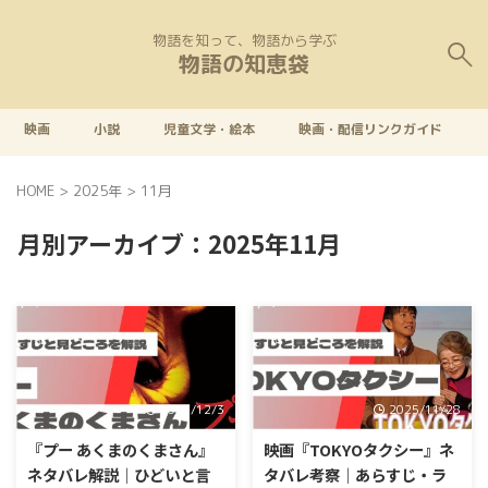
物語を知って、物語から学ぶ
物語の知恵袋
映画
小説
児童文学・絵本
映画・配信リンクガイド
HOME
>
2025年
>
11月
月別アーカイブ：2025年11月
2025/12/3
2025/11/28
『プー あくまのくまさん』
映画『TOKYOタクシー』ネ
ネタバレ解説｜ひどいと言
タバレ考察｜あらすじ・ラ