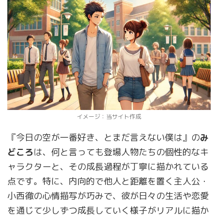
イメージ：当サイト作成
『今日の空が一番好き、とまだ言えない僕は』の
み
どころ
は、何と言っても登場人物たちの個性的なキ
ャラクターと、その成長過程が丁寧に描かれている
点です。特に、内向的で他人と距離を置く主人公・
小西徹の心情描写が巧みで、彼が日々の生活や恋愛
を通じて少しずつ成長していく様子がリアルに描か