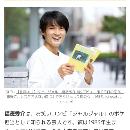
引用：
【動画あり】ジャルジャル・福徳秀介小説デビュー作『今日の空が一
番好き、とまだ言えない僕は』でさらけ出した裸の心 | 小説丸 (shosetsu-
maru.com)
福徳秀介
は、お笑いコンビ「ジャルジャル」のボケ
担当として知られる芸人です。彼は1983年生ま