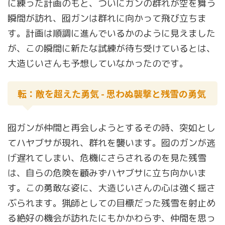
に練った計画のもと、ついにガンの群れが空を舞う
瞬間が訪れ、囮ガンは群れに向かって飛び立ちま
す。計画は順調に進んでいるかのように見えました
が、この瞬間に新たな試練が待ち受けているとは、
大造じいさんも予想していなかったのです。
転：敵を超えた勇気 - 思わぬ襲撃と残雪の勇気
囮ガンが仲間と再会しようとするその時、突如とし
てハヤブサが現れ、群れを襲います。囮のガンが逃
げ遅れてしまい、危機にさらされるのを見た残雪
は、自らの危険を顧みずハヤブサに立ち向かいま
す。この勇敢な姿に、大造じいさんの心は強く揺さ
ぶられます。猟師としての目標だった残雪を射止め
る絶好の機会が訪れたにもかかわらず、仲間を思っ