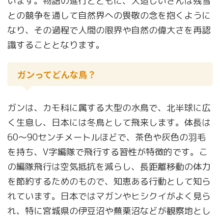
います。物語の進行とともに、大造じいさんは残雪
との競争を通して自然界への畏敬の念を抱くように
なり、その過程で人間の限界や自然の偉大さを再認
識することとなります。
ガンってどんな鳥？
ガンは、カモ科に属する大型の水鳥で、北半球に広
く生息し、日本には冬鳥として飛来します。体長は
60～90センチメートルほどで、茶色や灰色の羽毛
を持ち、V字編隊で飛行する習性が特徴的です。こ
の編隊飛行は空気抵抗を減らし、長距離移動の体力
を節約するためのもので、知恵ある行動として知ら
れています。日本ではマガンやヒシクイがよく見ら
れ、特に宮城県の伊豆沼や蕪栗沼などが観察地とし