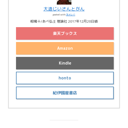
大造じいさんとがん
posted with
ヨメレバ
椋鳩十/あべ弘士 理論社 2017年12月28日頃
楽天ブックス
Amazon
Kindle
honto
紀伊國屋書店