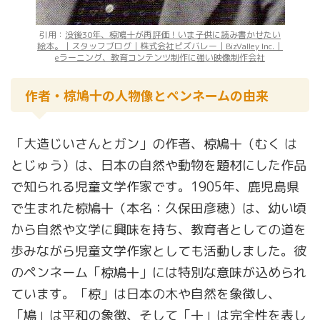
引用：
没後30年、椋鳩十が再評価！いま子供に読み書かせたい
絵本。｜スタッフブログ｜株式会社ビズバレー｜BizValley Inc.｜
eラーニング、教育コンテンツ制作に強い映像制作会社
作者・椋鳩十の人物像とペンネームの由来
「大造じいさんとガン」の作者、椋鳩十（むく は
とじゅう）は、日本の自然や動物を題材にした作品
で知られる児童文学作家です。1905年、鹿児島県
で生まれた椋鳩十（本名：久保田彦穂）は、幼い頃
から自然や文学に興味を持ち、教育者としての道を
歩みながら児童文学作家としても活動しました。彼
のペンネーム「椋鳩十」には特別な意味が込められ
ています。「椋」は日本の木や自然を象徴し、
「鳩」は平和の象徴、そして「十」は完全性を表し