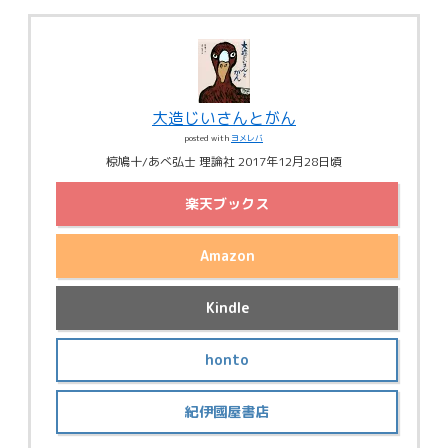
大造じいさんとがん
posted with
ヨメレバ
椋鳩十/あべ弘士 理論社 2017年12月28日頃
楽天ブックス
Amazon
Kindle
honto
紀伊國屋書店