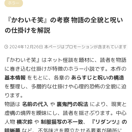
ホラー
『かわいそ笑』の考察 物語の全貌と呪い
の仕掛けを解説
2024年12月26日
本ページはプロモーションが含まれています
『かわいそ笑』はネット怪談を題材に、読者を物語
に巻き込む仕掛けが特徴のホラー小説です。本作の
基本情報
をもとに、各章の
あらすじと呪いの構造
を整理し、多層的な仕掛けや心理的恐怖の全貌に迫
ります。
物語は
名前の代入
や
裏鬼門の呪法
により、現実と
虚構の境界を曖昧にし、読者を揺さぶります。中心
人物
横次鈴
や
制服描写の不一致
、
『リダンツ』の
明晰夢
など、不気味さを際立たせる要素が随所に