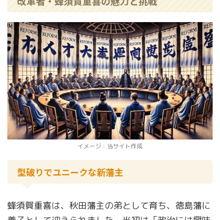
改革者・蜂須賀重喜の魅力と挑戦
イメージ：当サイト作成
型破りでユニークな新藩主
蜂須賀重喜は、秋田藩主の弟として育ち、徳島藩に