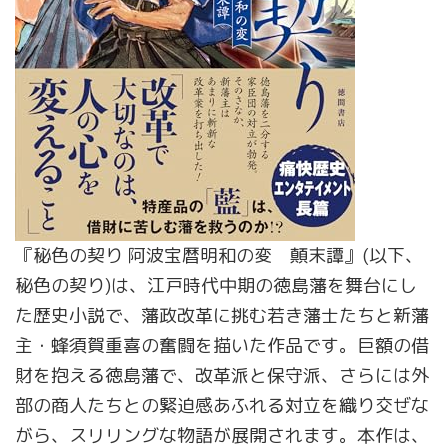
『秘色の契り 阿波宝暦明和の変 顛末譚』(以下、
秘色の契り)は、江戸時代中期の徳島藩を舞台にし
た歴史小説で、藩政改革に挑む若き藩士たちと新藩
主・蜂須賀重喜の奮闘を描いた作品です。巨額の借
財を抱える徳島藩で、改革派と保守派、さらには外
部の商人たちとの緊迫感あふれる対立を織り交ぜな
がら、スリリングな物語が展開されます。本作は、