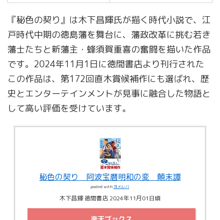
『秘色の契り』は木下昌輝氏が描く時代小説で、江
戸時代中期の徳島藩を舞台に、藩政改革に挑む若き
藩士たちと新藩主・蜂須賀重喜の奮闘を描いた作品
です。2024年11月1日に徳間書店より刊行された
この作品は、第172回直木賞候補作にも選ばれ、歴
史とエンターテインメントが見事に融合した物語と
して高い評価を受けています。
秘色の契り 阿波宝暦明和の変 顛末譚
posted with
ヨメレバ
木下昌輝 徳間書店 2024年11月01日頃
楽天ブックス