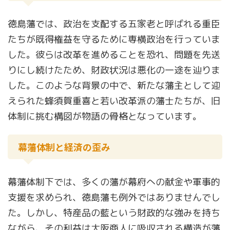
徳島藩では、政治を支配する五家老と呼ばれる重臣
たちが既得権益を守るために専横政治を行っていま
した。彼らは改革を進めることを恐れ、問題を先送
りにし続けたため、財政状況は悪化の一途を辿りま
した。このような背景の中で、新たな藩主として迎
えられた蜂須賀重喜と若い改革派の藩士たちが、旧
体制に挑む構図が物語の骨格となっています。
幕藩体制と経済の歪み
幕藩体制下では、多くの藩が幕府への献金や軍事的
支援を求められ、徳島藩も例外ではありませんでし
た。しかし、特産品の藍という財政的な強みを持ち
ながら、その利益は大阪商人に吸収される構造が藩