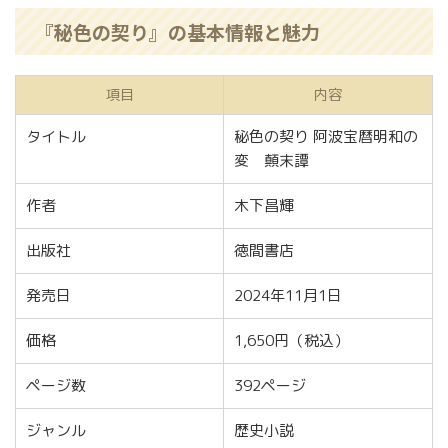
『秘色の契り』の基本情報と魅力
項目
内容
タイトル
秘色の契り 阿波宝暦明和の
変 顛末譚
作者
木下昌輝
出版社
徳間書店
発売日
2024年11月1日
価格
1,650円（税込）
ページ数
392ページ
ジャンル
歴史小説