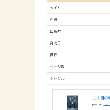
タイトル
作者
出版社
発売日
価格
ページ数
ジャンル
二人目の
posted with
ヨメレ