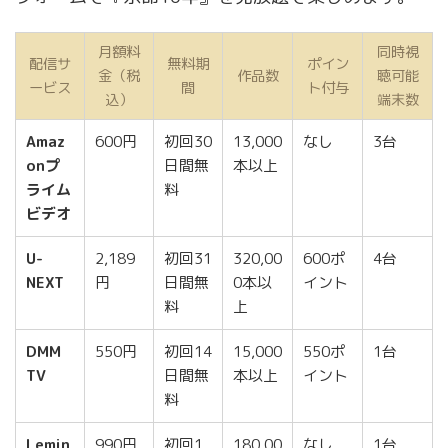
月額料
同時視
配信サ
無料期
ポイン
金（税
作品数
聴可能
ービス
間
ト付与
込）
端末数
Amaz
600円
初回30
13,000
なし
3台
onプ
日間無
本以上
ライム
料
ビデオ
U-
2,189
初回31
320,00
600ポ
4台
NEXT
円
日間無
0本以
イント
料
上
DMM
550円
初回14
15,000
550ポ
1台
TV
日間無
本以上
イント
料
Lemin
990円
初回1
180,00
なし
1台