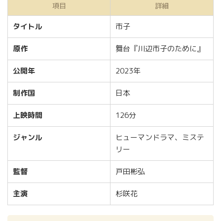
項目
詳細
タイトル
市子
原作
舞台『川辺市子のために』
公開年
2023年
制作国
日本
上映時間
126分
ジャンル
ヒューマンドラマ、ミステ
リー
監督
戸田彬弘
主演
杉咲花