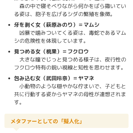
森の中で寝そべりながら何かをばら撒いてい
る姿は、胞子を広げるシダの繁殖を象徴。
牙を剥く女（萩原みのり）＝マムシ
凶暴で噛みついてくる姿は、毒蛇であるマム
シの危険性を体現しています。
見つめる女（桃果）＝フクロウ
大きな瞳でじっと見つめる様子は、夜行性の
フクロウ特有の鋭い視線と知性を思わせます。
包み込む女（武田玲奈）＝ヤマネ
小動物のような穏やかな佇まいで、子どもと
共に行動する姿からヤマネの母性が連想されま
す。
メタファーとしての「擬人化」