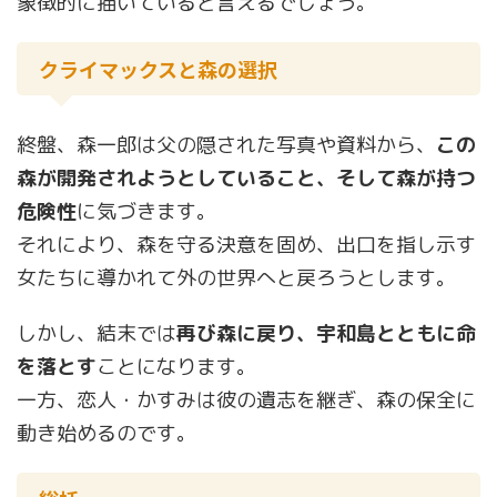
象徴的に描いていると言えるでしょう。
クライマックスと森の選択
終盤、森一郎は父の隠された写真や資料から、
この
森が開発されようとしていること、そして森が持つ
危険性
に気づきます。
それにより、森を守る決意を固め、出口を指し示す
女たちに導かれて外の世界へと戻ろうとします。
しかし、結末では
再び森に戻り、宇和島とともに命
を落とす
ことになります。
一方、恋人・かすみは彼の遺志を継ぎ、森の保全に
動き始めるのです。