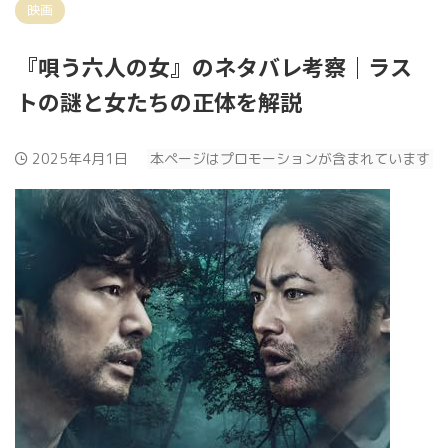
映画
『唄う六人の女』のネタバレ考察｜ラス
トの謎と女たちの正体を解説
2025年4月1日
本ページはプロモーションが含まれています