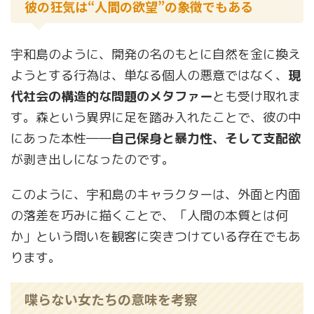
彼の狂気は“人間の欲望”の象徴でもある
宇和島のように、開発の名のもとに自然を金に換え
ようとする行為は、単なる個人の悪意ではなく、
現
代社会の構造的な問題のメタファー
とも受け取れま
す。森という異界に足を踏み入れたことで、彼の中
にあった本性――
自己保身と暴力性、そして支配欲
が剥き出しになったのです。
このように、宇和島のキャラクターは、外面と内面
の落差を巧みに描くことで、「人間の本質とは何
か」という問いを観客に突きつけている存在でもあ
ります。
喋らない女たちの意味を考察