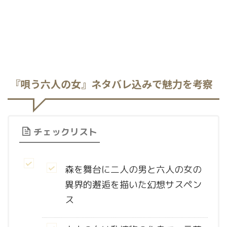
『唄う六人の女』ネタバレ込みで魅力を考察
チェックリスト
森を舞台に二人の男と六人の女の
異界的邂逅を描いた幻想サスペン
ス