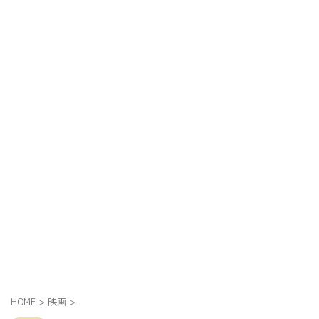
HOME
>
映画
>