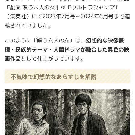
『劇画 唄う六人の女』が『ウルトラジャンプ』
（集英社）にて2023年7月号〜2024年6月号まで連
載されていました。
このように『唄う六人の女』は、
幻想的な映像表
現・民族的テーマ・人間ドラマが融合した異色の映
画作品
として仕上がっています。
不気味で幻想的なあらすじを解説