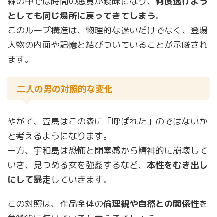
森の中では時間の感覚が曖昧になり、
何度逃げよう
としても同じ場所に戻ってきてしまう
。
このループ構造は、物理的な迷いだけでなく、登場
人物の内面や記憶と結びついていることが示唆され
ます。
二人の男の対照的な変化
やがて、萱島はこの森に「呼ばれた」のではないか
と考えるようになります。
一方、宇和島は恐怖と閉塞感から精神的に崩壊して
いき、見つめる女を強姦するなど、
本性をむき出し
にして暴走
していきます。
この対照は、作品全体の
倫理観や自然との関係性
を