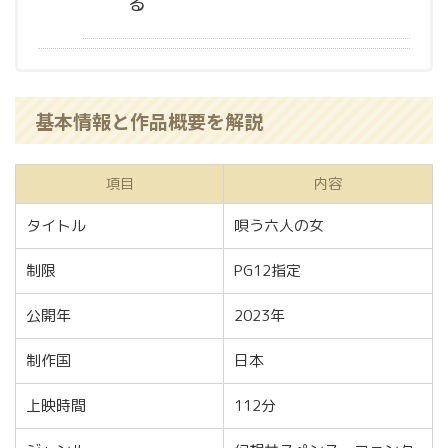
る
基本情報と作品概要を解説
項目
内容
タイトル
唄う六人の女
制限
PG12指定
公開年
2023年
制作国
日本
上映時間
112分