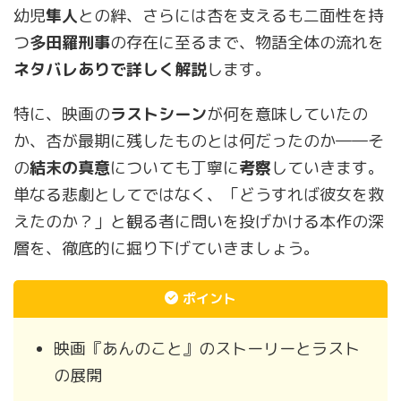
幼児
隼人
との絆、さらには杏を支えるも二面性を持
つ
多田羅刑事
の存在に至るまで、物語全体の流れを
ネタバレありで詳しく解説
します。
特に、映画の
ラストシーン
が何を意味していたの
か、杏が最期に残したものとは何だったのか――そ
の
結末の真意
についても丁寧に
考察
していきます。
単なる悲劇としてではなく、「どうすれば彼女を救
えたのか？」と観る者に問いを投げかける本作の深
層を、徹底的に掘り下げていきましょう。
ポイント
映画『あんのこと』のストーリーとラスト
の展開