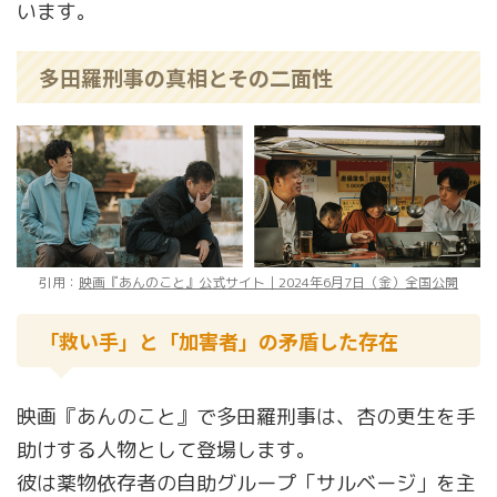
います。
多田羅刑事の真相とその二面性
引用：
映画『あんのこと』公式サイト｜2024年6月7日（金）全国公開
「救い手」と「加害者」の矛盾した存在
映画『あんのこと』で多田羅刑事は、杏の更生を手
助けする人物として登場します。
彼は薬物依存者の自助グループ「サルベージ」を主