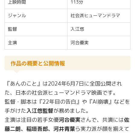
上映時間
113分
ジャンル
社会派ヒューマンドラマ
監督
入江悠
主演
河合優実
作品の概要と公開情報
『あんのこと』は2024年6月7日に全国公開され
た、日本の社会派ヒューマンドラマ映画です。
監督・脚本は『22年目の告白』や『AI崩壊』などを
手がけた
入江悠監督
が務めました。
主演は注目の若手女優
河合優実
さんで、共演には
佐
藤二朗、稲垣吾郎、河井青葉
ら実力派が顔を揃えて