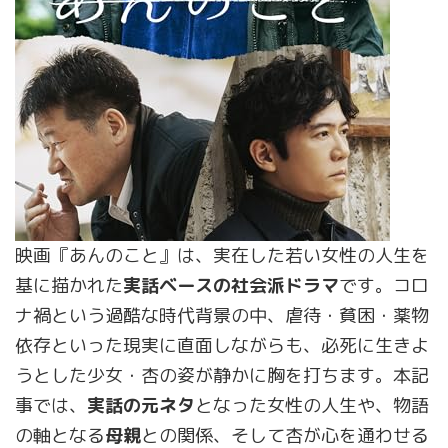
映画『あんのこと』は、実在した若い女性の人生を
基に描かれた
実話ベースの社会派ドラマ
です。コロ
ナ禍という過酷な時代背景の中、虐待・貧困・薬物
依存といった現実に直面しながらも、必死に生きよ
うとした少女・杏の姿が静かに胸を打ちます。本記
事では、
実話の元ネタ
となった女性の人生や、物語
の軸となる
母親
との関係、そして杏が心を通わせる