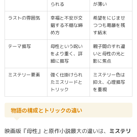
られる
が薄い
ラストの雰囲気
幸福と不安が交
希望をにじませ
錯する不穏な締
つつも葛藤を残
め方
す結末
テーマ描写
母性という呪い
親子間のすれ違
をより重く、詳
いと母性の光と
細に描写
影に焦点
ミステリー要素
強く仕掛けられ
ミステリー色は
たミスリードと
抑え、心理描写
トリック
を重視
物語の構成とトリックの違い
映画版『母性』と原作小説最大の違いは、
ミステリ