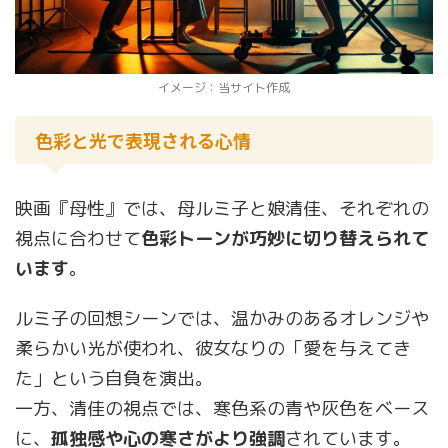
イメージ：当サイト作成
色彩と光で表現される心情
映画『母性』では、母ルミ子と娘清佳、それぞれの
視点に合わせて
色彩トーンが巧妙に切り替えられて
います
。
ルミ子の回想シーンでは、温かみのあるオレンジや
柔らかい光が使われ、彼女なりの「愛を与えてき
た」という自負を演出。
一方、清佳の視点では、寒色系の青や灰色をベース
に、
孤独感や心の寒さがより強調
されています。