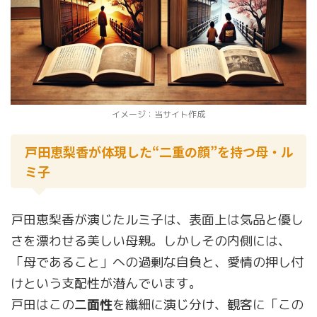
イメージ：当サイト作成
戸田恵梨香が体現した“二重の顔”を持つ母・ル
ミ子
戸田恵梨香が演じたルミ子は、表面上は気品と優し
さを漂わせる美しい母親。しかしその内側には、
「母であること」への過剰な自負と、愛情の押し付
けという支配性が潜んでいます。
戸田はこの
二面性
を繊細に演じ分け、観客に「この