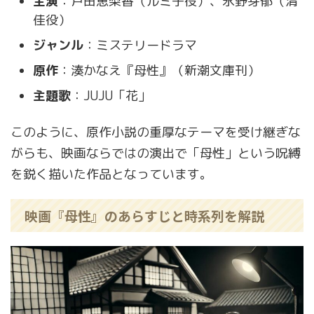
主演
：戸田恵梨香（ルミ子役）、永野芽郁（清
佳役）
ジャンル
：ミステリードラマ
原作
：湊かなえ『母性』（新潮文庫刊）
主題歌
：JUJU「花」
このように、原作小説の重厚なテーマを受け継ぎな
がらも、映画ならではの演出で「母性」という呪縛
を鋭く描いた作品となっています。
映画『母性』のあらすじと時系列を解説