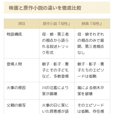
映画と原作小説の違いを徹底比較
項目
原作小説『母性』
映画『母性』
物語構成
母・娘・第三者
母・娘それぞれ
の視点から語ら
の視点のみで展
れる叙述トリッ
開、第三者視点
ク形式
なし
登場人物
敏子・彰子・憲
敏子・彰子・憲
子とその子ども
子たちのエピソ
など、多数登場
ードは省略
火事の原因
川の氾濫により
嵐による倒木が
家が損壊
家を破壊
父親の描写
火事の日に家に
そのエピソード
いた罪悪感が語
は省略、存在感