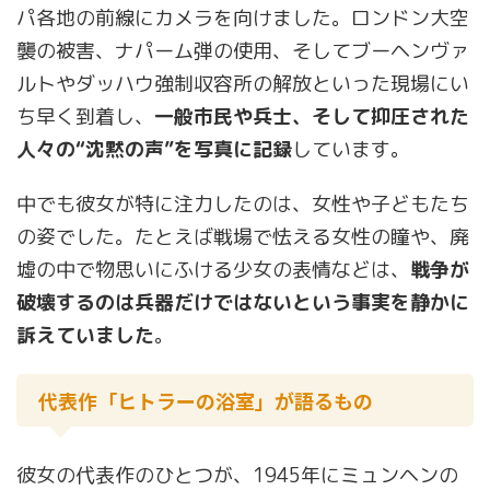
パ各地の前線にカメラを向けました。ロンドン大空
襲の被害、ナパーム弾の使用、そしてブーヘンヴァ
ルトやダッハウ強制収容所の解放といった現場にい
ち早く到着し、
一般市民や兵士、そして抑圧された
人々の“沈黙の声”を写真に記録
しています。
中でも彼女が特に注力したのは、女性や子どもたち
の姿でした。たとえば戦場で怯える女性の瞳や、廃
墟の中で物思いにふける少女の表情などは、
戦争が
破壊するのは兵器だけではないという事実を静かに
訴えていました
。
代表作「ヒトラーの浴室」が語るもの
彼女の代表作のひとつが、1945年にミュンヘンの