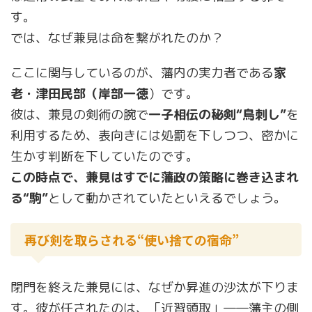
す。
では、なぜ兼見は命を繋がれたのか？
ここに関与しているのが、藩内の実力者である
家
老・津田民部（岸部一徳
）です。
彼は、兼見の剣術の腕で
一子相伝の秘剣“鳥刺し”
を
利用するため、表向きには処罰を下しつつ、密かに
生かす判断を下していたのです。
この時点で、兼見はすでに藩政の策略に巻き込まれ
る“駒”
として動かされていたといえるでしょう。
再び剣を取らされる“使い捨ての宿命”
閉門を終えた兼見には、なぜか昇進の沙汰が下りま
す。彼が任されたのは、「近習頭取」――藩主の側