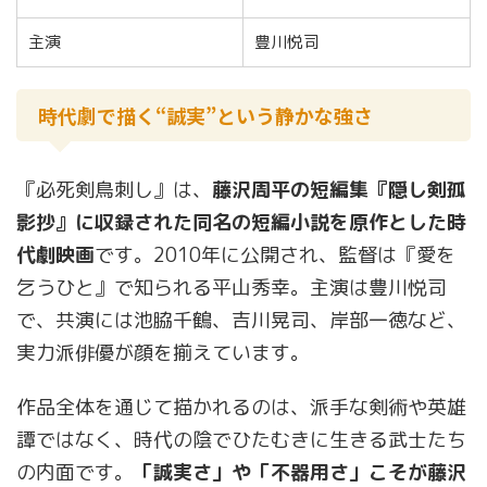
主演
豊川悦司
時代劇で描く“誠実”という静かな強さ
『必死剣鳥刺し』は、
藤沢周平の短編集『隠し剣孤
影抄』に収録された同名の短編小説を原作とした時
代劇映画
です。2010年に公開され、監督は『愛を
乞うひと』で知られる平山秀幸。主演は豊川悦司
で、共演には池脇千鶴、吉川晃司、岸部一徳など、
実力派俳優が顔を揃えています。
作品全体を通じて描かれるのは、派手な剣術や英雄
譚ではなく、時代の陰でひたむきに生きる武士たち
の内面です。
「誠実さ」や「不器用さ」こそが藤沢