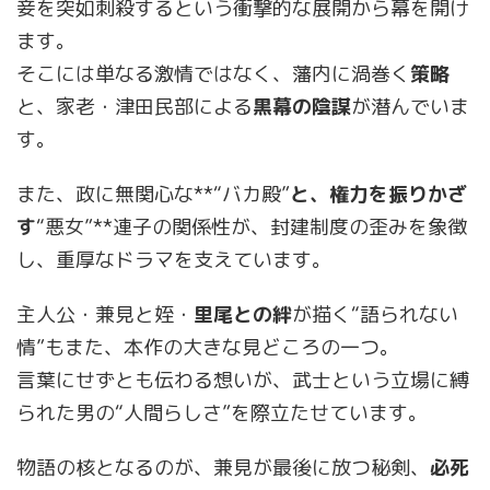
妾を突如刺殺するという衝撃的な展開から幕を開け
ます。
そこには単なる激情ではなく、藩内に渦巻く
策略
と、家老・津田民部による
黒幕の陰謀
が潜んでいま
す。
また、政に無関心な**“バカ殿”
と、権力を振りかざ
す
“悪女”**連子の関係性が、封建制度の歪みを象徴
し、重厚なドラマを支えています。
主人公・兼見と姪・
里尾との絆
が描く“語られない
情”もまた、本作の大きな見どころの一つ。
言葉にせずとも伝わる想いが、武士という立場に縛
られた男の“人間らしさ”を際立たせています。
物語の核となるのが、兼見が最後に放つ秘剣、
必死