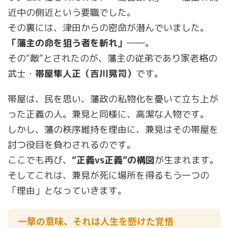
近中の側近という要職でした。
その裏には、津田からの密命が潜んでいました。
「藩主の命を狙う者を斬れ」
――。
その“敵”とされたのが、藩主の従弟であり家老格の
武士・
帯屋隼人正（吉川晃司）
です。
帯屋は、民を思い、藩政の私物化を憂いて立ち上が
った正義の人。兼見と同様に、高潔な人物です。
しかし、藩の秩序維持を理由に、兼見はその帯屋を
討つ役目を負わされるのです。
ここでも再び、
“正義vs正義”の構図
が生まれます。
そしてこれは、兼見が死に場所を得るもう一つの
「理由」となっていきます。
一撃の意味、それは人生を懸けた覚悟