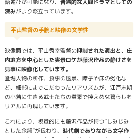
語運びが可能になり、
普遍的な人間ドラマとしての
深み
がより際立っています。
平山監督の手腕と映像の文学性
映像面では、平山秀幸監督の
抑制された演出と、庄
内地方を中心とした実景ロケが藤沢作品の静けさを
見事に映像化しています。
登場人物の所作、食事の風景、障子や床の劣化な
ど、細部にまでこだわったリアリズムが、江戸末期
の小藩に生きる武士たちの質素で控えめな暮らしを
リアルに再現しています。
これにより、視覚的にも藤沢作品が持つ“しみじみ
とした余韻”が伝わり、
時代劇でありながら文学作