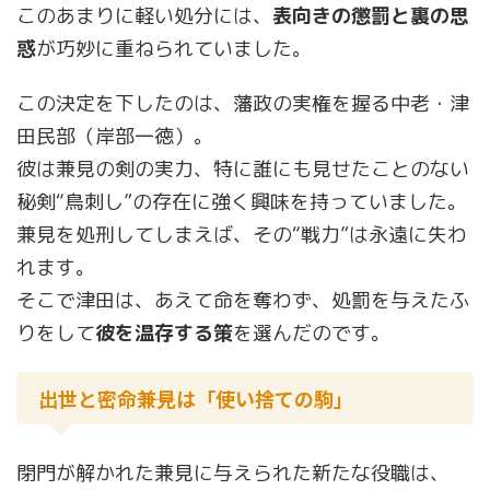
このあまりに軽い処分には、
表向きの懲罰と裏の思
惑
が巧妙に重ねられていました。
この決定を下したのは、藩政の実権を握る中老・津
田民部（岸部一徳）。
彼は兼見の剣の実力、特に誰にも見せたことのない
秘剣“鳥刺し”の存在に強く興味を持っていました。
兼見を処刑してしまえば、その“戦力”は永遠に失わ
れます。
そこで津田は、あえて命を奪わず、処罰を与えたふ
りをして
彼を温存する策
を選んだのです。
出世と密命――兼見は「使い捨ての駒」
閉門が解かれた兼見に与えられた新たな役職は、