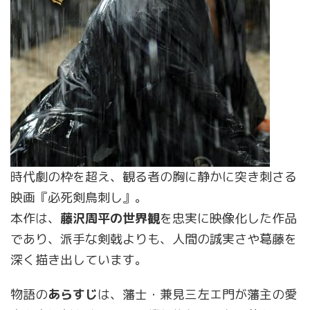
時代劇の枠を超え、観る者の胸に静かに突き刺さる
映画『必死剣鳥刺し』。
本作は、
藤沢周平の世界観
を忠実に映像化した作品
であり、派手な剣戟よりも、人間の誠実さや葛藤を
深く描き出しています。
物語の
あらすじ
は、藩士・兼見三左エ門が藩主の愛