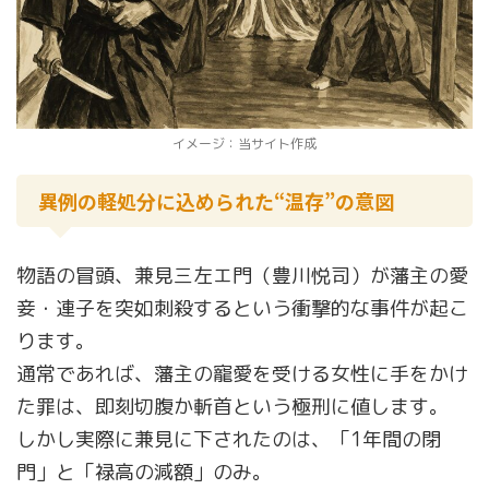
イメージ：当サイト作成
異例の軽処分に込められた“温存”の意図
物語の冒頭、兼見三左エ門（豊川悦司）が藩主の愛
妾・連子を突如刺殺するという衝撃的な事件が起こ
ります。
通常であれば、藩主の寵愛を受ける女性に手をかけ
た罪は、即刻切腹か斬首という極刑に値します。
しかし実際に兼見に下されたのは、「1年間の閉
門」と「禄高の減額」のみ。