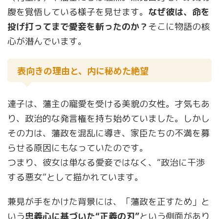
腹を覚悟している様子を見せます。
なぜ彼は、命を
投げ打ってまで愛妾を斬ったのか？
そこに物語の核
心が潜んでいます。
表向きの理由と、内に秘めた絶望
連子は、藩主の寵愛を受ける美貌の女性。才気もあ
り、政治的な発言権を持ち始めていました。しかし
その力は、藩政を混乱に導き、家臣たちの不満を募
らせる原因にもなっていたのです。
つまり、彼女は単なる愛妾ではなく、“政治に干渉
する悪女”として描かれています。
兼見が手をかけた背景には、「藩政を正すため」と
いう
忠義心に基づいた“正義の刃”
という側面があり