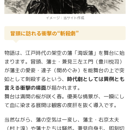
イメージ：当サイト作成
冒頭に訪れる衝撃の“斬殺劇”
物語は、江戸時代の架空の藩「海坂藩」を舞台に始
まります。冒頭、藩士・兼見三左エ門（豊川悦司）
が藩主の愛妾・連子（関めぐみ）を能舞台の上で突
如として刺殺するという、
時代劇としては異例とも
言える衝撃の場面
が描かれます。
舞台は満開の桜が咲く春。優美な情景が、一瞬にし
て血に染まる展開は観客の度肝を抜く導入です。
当然ながら、藩の空気は一変し、藩主・右京太夫
（村上淳）や藩士たちは騒然。兼見自身も、即刻切