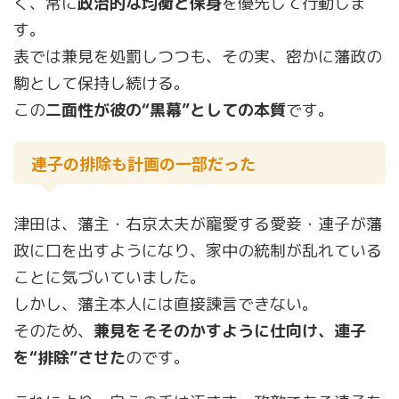
く、常に
政治的な均衡と保身
を優先して行動しま
す。
表では兼見を処罰しつつも、その実、密かに藩政の
駒として保持し続ける。
この
二面性が彼の“黒幕”としての本質
です。
連子の排除も計画の一部だった
津田は、藩主・右京太夫が寵愛する愛妾・連子が藩
政に口を出すようになり、家中の統制が乱れている
ことに気づいていました。
しかし、藩主本人には直接諫言できない。
そのため、
兼見をそそのかすように仕向け、連子
を“排除”させた
のです。