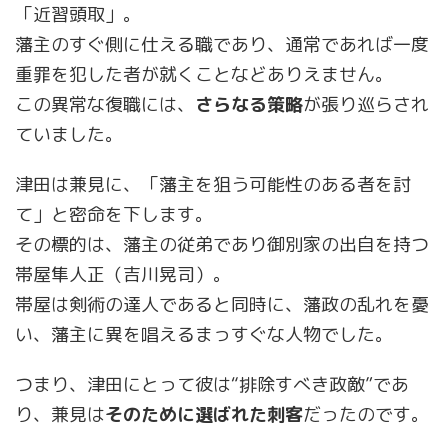
「近習頭取」。
藩主のすぐ側に仕える職であり、通常であれば一度
重罪を犯した者が就くことなどありえません。
この異常な復職には、
さらなる策略
が張り巡らされ
ていました。
津田は兼見に、「藩主を狙う可能性のある者を討
て」と密命を下します。
その標的は、藩主の従弟であり御別家の出自を持つ
帯屋隼人正（吉川晃司）。
帯屋は剣術の達人であると同時に、藩政の乱れを憂
い、藩主に異を唱えるまっすぐな人物でした。
つまり、津田にとって彼は“排除すべき政敵”であ
り、兼見は
そのために選ばれた刺客
だったのです。