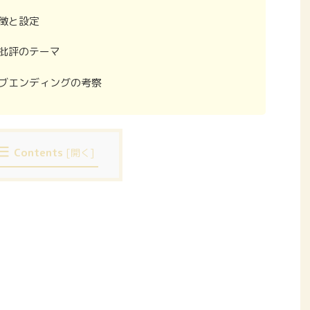
徴と設定
批評のテーマ
ブエンディングの考察
Contents
[
開く
]