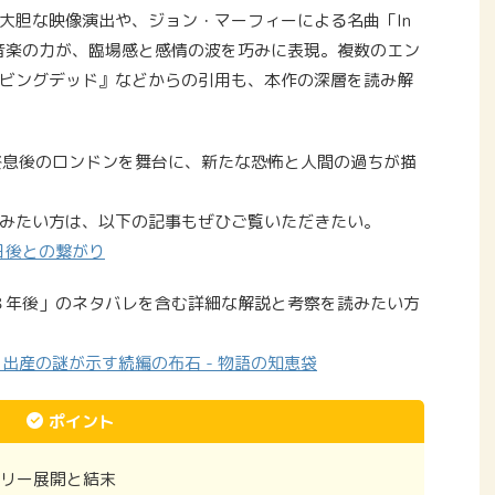
大胆な映像演出や、ジョン・マーフィーによる名曲「In
beat」による音楽の力が、臨場感と感情の波を巧みに表現。複数のエン
ビングデッド』などからの引用も、本作の深層を読み解
終息後のロンドンを舞台に、新たな恐怖と人間の過ちが描
みたい方は、以下の記事もぜひご覧いただきたい。
日後との繋がり
２８年後」のネタバレを含む詳細な解説と考察を読みたい方
出産の謎が示す続編の布石 - 物語の知恵袋
ポイント
ーリー展開と結末