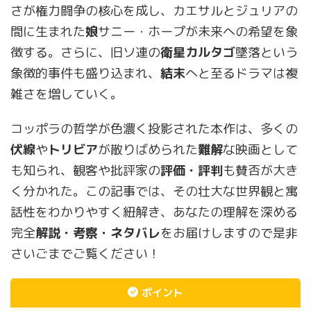
さが権力闘争の核心を成し、カエサルとジュリアの
間に生まれた
娘
サニー・ホープが未来への希望を象
徴する。さらに、旧ソ連の
衛星カルタゴ
墜落という
象徴的事件も盛り込まれ、
結末
へと至るドラマは複
雑さを増していく。
コッポラの哲学が色濃く投影された本作は、多くの
伏線
や
トリビア
が散りばめられた
難解
な映画として
も知られ、観客や批評家の
評価・評判
も賛否が大き
く分かれた。この記事では、その壮大な世界観と寓
話性をわかりやすく紐解き、あなたの理解を深める
完全
解説・考察・ネタバレ
をお届けしますので是非
さいごまでご覧ください！
ポイント