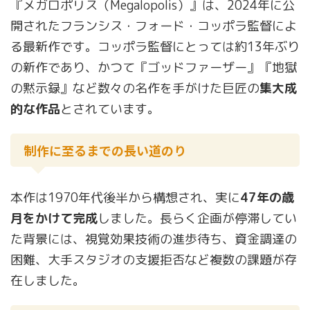
『メガロポリス（Megalopolis）』は、2024年に公
開されたフランシス・フォード・コッポラ監督によ
る最新作です。コッポラ監督にとっては約13年ぶり
の新作であり、かつて『ゴッドファーザー』『地獄
の黙示録』など数々の名作を手がけた巨匠の
集大成
的な作品
とされています。
制作に至るまでの長い道のり
本作は1970年代後半から構想され、実に
47年の歳
月をかけて完成
しました。長らく企画が停滞してい
た背景には、視覚効果技術の進歩待ち、資金調達の
困難、大手スタジオの支援拒否など複数の課題が存
在しました。