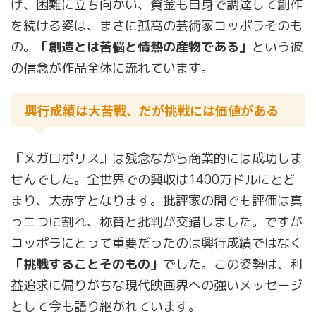
げ、困難に立ち向かい、資金も自身で調達して創作
を続ける姿は、まさに孤高の芸術家コッポラそのも
の。
「創造とは苦悩と情熱の産物である」
という彼
の信念が作品全体に流れています。
興行成績は大苦戦、だが挑戦には価値がある
『メガロポリス』は残念ながら商業的には成功しま
せんでした。全世界での興収は1400万ドルにとど
まり、大赤字となります。批評家の間でも評価は真
っ二つに割れ、称賛と批判が交錯しました。ですが
コッポラにとって重要だったのは興行成績ではなく
「挑戦することそのもの」
でした。この姿勢は、利
益追求に偏りがちな現代映画界への強いメッセージ
として今も語り継がれています。