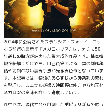
2024年に公開されたフランシス・フォード・コッ
ポラ監督の最新作『メガロポリス』は、まさに
50
年越しの執念
が結実した集大成的作品です。
基本情
報
を紐解くだけでも、自己資金による巨額の
制作秘
話
や前例のない表現手法が光る異色作となっていま
す。本記事では、物語の
あらすじ
から
時系列
の流れ
を整理し、カエサルが操る
時間停止
能力や万能素材
メガロン
の意味も詳しく
考察
していく。
作中では、現代社会を風刺した
ポピュリズム
の危う