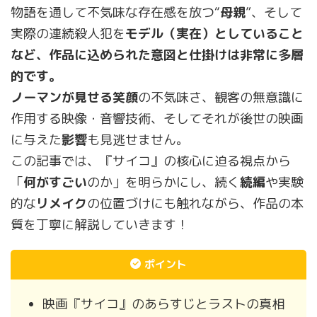
物語を通して不気味な存在感を放つ“
母親
”、そして
実際の連続殺人犯を
モデル（実在）
としていること
など、作品に込められた意図と仕掛けは非常に多層
的です。
ノーマンが見せる
笑顔
の不気味さ、観客の無意識に
作用する映像・音響技術、そしてそれが後世の映画
に与えた
影響
も見逃せません。
この記事では、『サイコ』の核心に迫る視点から
「
何がすごい
のか」を明らかにし、続く
続編
や実験
的な
リメイク
の位置づけにも触れながら、作品の本
質を丁寧に解説していきます！
ポイント
映画『サイコ』のあらすじとラストの真相