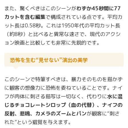
また、驚くべきはこのシーンが
わずか45秒間に77
カットを含む編集
で構成されている点です。平均カ
ット長は0.58秒。これは1950年代の平均カット長
（約8秒）と比べると異常な速さで、現代のアクシ
ョン映画と比較しても非常に先鋭的です。
恐怖を生む“見せない”演出の美学
このシーンで特筆すべきは、暴力そのものを描かず
に観客の想像力に恐怖を委ねていることです。ナイ
フが肉体に刺さる描写は一切なく、代わりに
水に混
じるチョコレートシロップ（血の代替）、ナイフの
反射、悲鳴、カメラのズームとパン
が観客に“刺さ
れた”という錯覚を与えます。