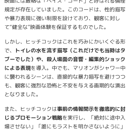
映画には厳格な「ヘイズ・コード」と呼ばれる倫理
規定が存在していました。このコードは、性的描写
や暴力表現に強い制限を設けており、観客に対し
て“健全な”映画体験を保証するものでした。
しかし、ヒッチコックはこれを巧みにかいくぐる形
で、
トイレの水を流す描写（これだけでも当時はタ
ブーでした）や、殺人場面の音響・編集的ショック
による表現
を導入。中でも、マリオンがシャワー中
に襲われるシーンは、直接的な暴力描写を避けつつ
も、観客に強烈な恐怖と不安を与える画期的な演出
となりました。
また、ヒッチコックは
事前の情報開示を徹底的に封
じるプロモーション戦略
を実行し、「絶対に途中入
場させない」「誰にもラストを明かさないように」