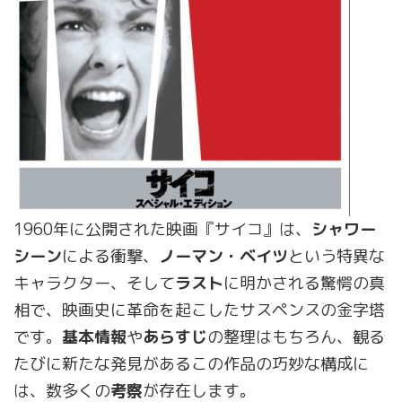
1960年に公開された映画『サイコ』は、
シャワー
シーン
による衝撃、
ノーマン・ベイツ
という特異な
キャラクター、そして
ラスト
に明かされる驚愕の真
相で、映画史に革命を起こしたサスペンスの金字塔
です。
基本情報
や
あらすじ
の整理はもちろん、観る
たびに新たな発見があるこの作品の巧妙な構成に
は、数多くの
考察
が存在します。