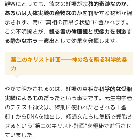
観客にとっても、彼女の妊娠が
宗教的奇跡なのか、
あるいは人体実験の産物なのか
を判断する材料が提
示されず、常に“真相の宙吊り状態”に置かれます。
この不明瞭さが、
観る者の倫理観と想像力を刺激す
る静かなホラー演出
として効果を発揮します。
第二のキリスト計画──神の名を騙る科学的暴
力
やがて明かされるのは、妊娠の真相が
科学的な受胎
実験によるものだった
という事実です。元生物学者
のテデスキ神父は、磔刑に使われたとされる「聖
釘」からDNAを抽出し、修道女たちに無断で受胎さ
せるという“第二のキリスト計画”を極秘で進行させ
ていました。