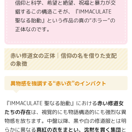
信仰と科学、希望と絶望、祝福と暴力が交
錯するこの構造こそが、『IMMACULATE
聖なる胎動』という作品の真の“ホラー”の
正体なのです。
赤い修道女の正体｜信仰の名を借りた支配
の象徴
異物感を強調する“赤い衣”のインパクト
『IMMACULATE 聖なる胎動』における
赤い修道女
たちの存在
は、視覚的にも物語構造的にも強烈な異
物感を放ちます。中盤以降、黒や白の修道服とは明
らかに異なる
真紅の衣をまとい、沈黙を貫く集団
と