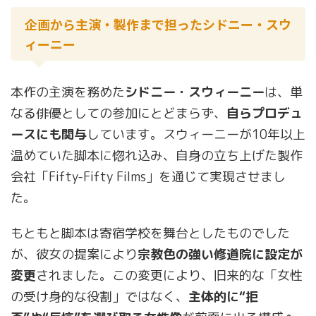
企画から主演・製作まで担ったシドニー・スウ
ィーニー
本作の主演を務めた
シドニー・スウィーニー
は、単
なる俳優としての参加にとどまらず、
自らプロデュ
ースにも関与
しています。スウィーニーが10年以上
温めていた脚本に惚れ込み、自身の立ち上げた製作
会社「Fifty-Fifty Films」を通じて実現させまし
た。
もともと脚本は寄宿学校を舞台としたものでした
が、彼女の提案により
宗教色の強い修道院に設定が
変更
されました。この変更により、旧来的な「女性
の受け身的な役割」ではなく、
主体的に“拒