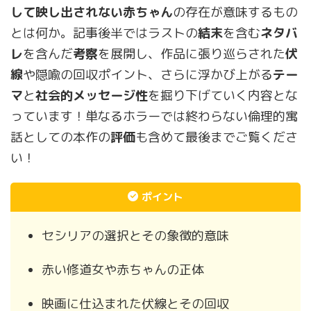
して映し出されない
赤ちゃん
の存在が意味するもの
とは何か。記事後半ではラストの
結末
を含む
ネタバ
レ
を含んだ
考察
を展開し、作品に張り巡らされた
伏
線
や隠喩の回収ポイント、さらに浮かび上がる
テー
マ
と
社会的メッセージ性
を掘り下げていく内容とな
っています！単なるホラーでは終わらない倫理的寓
話としての本作の
評価
も含めて最後までご覧くださ
い！
ポイント
セシリアの選択とその象徴的意味
赤い修道女や赤ちゃんの正体
映画に仕込まれた伏線とその回収