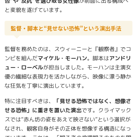
否”や“反抗”を選び取る女性像
が前面に出る構成へ
と変貌を遂げています。
監督・脚本と“見せない恐怖”という演出手法
監督を務めたのは、スウィーニーと『観察者』でコ
ンビを組んだ
マイケル・モーハン
。脚本は
アンドリ
ュー・ローベル
が担当しました。モーハンは主演女
優の繊細な表現力を活かしながら、映像に漂う静か
な狂気を丁寧に演出しています。
特に注目すべきは、
「見せる恐怖ではなく、想像さ
せる恐怖」に重きを置いた演出
です。クライマック
スでは“赤ん坊の姿をあえて映さない”という選択が
なされ、観客自身がその正体を想像する構造になっ