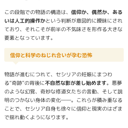
この段階での物語の構造は、
信仰か、偶然か、ある
いは人工的操作か
という判断が意図的に曖昧にされ
ており、それこそが前半の不気味さを形作る大きな
要素となっています。
信仰と科学のねじれ合いが孕む恐怖
物語が進むにつれて、セシリアの妊娠にまつわ
る“奇跡”の背後に
不自然な影が差し始めます
。悪夢
のような幻覚、奇妙な修道女たちの言動、そして説
明のつかない身体の変化――。これらが積み重なる
ことで、セシリア自身も徐々に信仰と現実のはざま
で揺れ動くようになります。