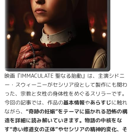
映画『IMMACULATE 聖なる胎動』は、主演シドニ
ー・スウィーニーがセシリア役として製作にも関わ
った、宗教と女性の身体性をめぐるスリラーです。
今回の記事では、作品の
基本情報
や
あらすじ
に触れ
ながら、
“奇跡の妊娠”
をテーマに描かれる恐怖の構
造を詳細に読み解いていきます。物語の中核をな
す“赤い修道女の正体”やセシリアの精神的変化、そ