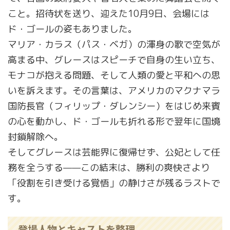
こと。招待状を送り、迎えた10月9日、会場には
ド・ゴールの姿もありました。
マリア・カラス（パス・ベガ）の渾身の歌で空気が
高まる中、グレースはスピーチで自身の生い立ち、
モナコが抱える問題、そして人類の愛と平和への思
いを訴えます。その言葉は、アメリカのマクナマラ
国防長官（フィリップ・ダレンシー）をはじめ来賓
の心を動かし、ド・ゴールも折れる形で翌年に国境
封鎖解除へ。
そしてグレースは芸能界に復帰せず、公妃として任
務を全うする——この結末は、勝利の爽快さより
「役割を引き受ける覚悟」の静けさが残るラストで
す。
登場人物とキャストを整理