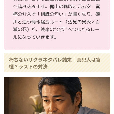
へ踏み込みます。梶山の聴取と元公安・富
樫の介入で「組織の匂い」が濃くなり、磯
川と追う情報漏洩ルート（辺見の異変／百
瀬の死）が、後半の“公安”へつながるレー
ルになっていきます。
朽ちないサクラネタバレ結末｜真犯人は富
樫？ラストの対決