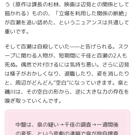
う（原作は課長の杉林、映画は辺見との関係として
描かれる）ものの、「立場を利用した関係の断絶」
が百瀬を追い詰めた、というニュアンスは共通して
重いです。
そして百瀬は自殺していた——と告げられる。スク
ープに関わる人物が、短期間に千佳と百瀬の2人も
死ぬ。偶然で片付けるには気持ち悪い。さらに辺見
は様子がおかしくなり、退職したり、姿を消したり
と、周辺がどんどん“空白”になっていきます。泉と
磯川は、その空白の形から、逆に大きな力の存在を
嗅ぎ取っていくんです。
中盤は、泉の疑い→千佳の調査→一週間後
の変死、という悲劇の連鎖で泉が独自捜査