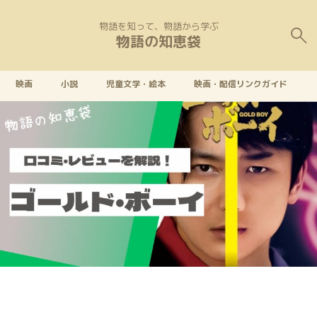
物語を知って、物語から学ぶ
物語の知恵袋
映画
小説
児童文学・絵本
映画・配信リンクガイド