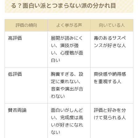
る？面白い派と
の分かれ目
つまらない派
評価の傾向
よく挙がる声
向いている人
高評価
展開が読みにく
毒のあるサスペ
い、演技が強
ンスが好きな人
い、心理戦が面
白い
低評価
胸糞すぎる、設
爽快感や納得感
定に乗れない、
を重視する人
音楽や演出が合
わない
賛否両論
面白いがしんど
評価と好みを分
い、完成度は高
けて見られる人
いが好きになれ
ない