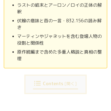
ラストの結末とアーロン／ロイの正体の解
釈
伏線の意味と首の一言・B32.156の読み解
き
マーティンやジャネットを含む登場人物の
役割と関係性
原作続編まで含めた多重人格説と真相の整
理
Contents
[
開く
]