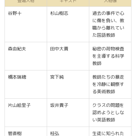
登場人物
キャスト
人物像
谷野十
杉山樹志
過去の事件で心
に傷を負い、教
職から離れてい
た国語教師
森由紀夫
田中大貴
秘密の荷物検査
を主導する科学
教師
橋本瑞穂
宮下純
教師たちの暴走
を冷静に観察す
る美術教師
片山絵里子
坂井貴子
クラスの問題を
認めようとしな
い英語教師
管直樹
桂弘
生徒に知られた